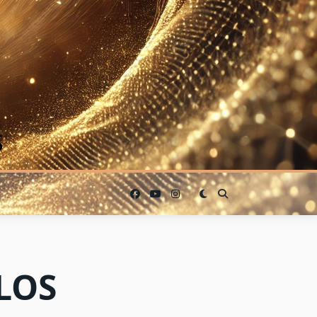
S
 LOS