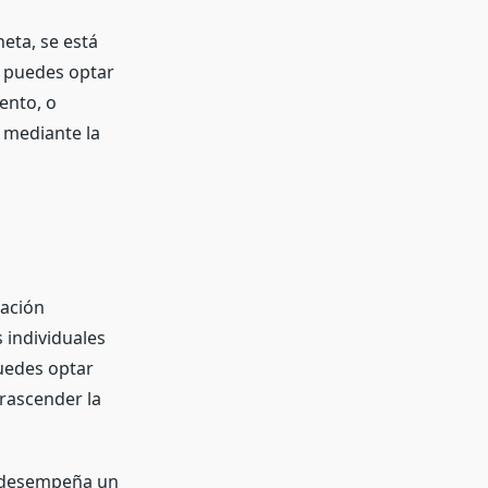
neta, se está
o puedes optar
iento, o
 mediante la
tación
 individuales
uedes optar
trascender la
l desempeña un