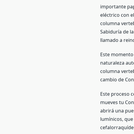
importante pap
eléctrico con e
columna verteb
Sabiduría de l
llamado a rein
Este momento e
naturaleza aut
columna verteb
cambio de Cons
Este proceso c
mueves tu Cons
abrirá una pue
lumínicos, que 
cefalorraquíd