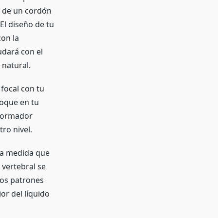
a de un cordón
 El diseño de tu
on la
udará con el
 natural.
focal con tu
foque en tu
sformador
tro nivel.
 a medida que
vertebral se
dos patrones
or del líquido