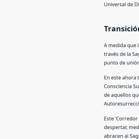
Universal de D
Transició
A medida que l
través de la Sa
punto de unión
En este ahora t
Consciencia Su
de aquellos qu
Autoresurrecc
Este ‘Corredor
despertar, med
abracen al Sa