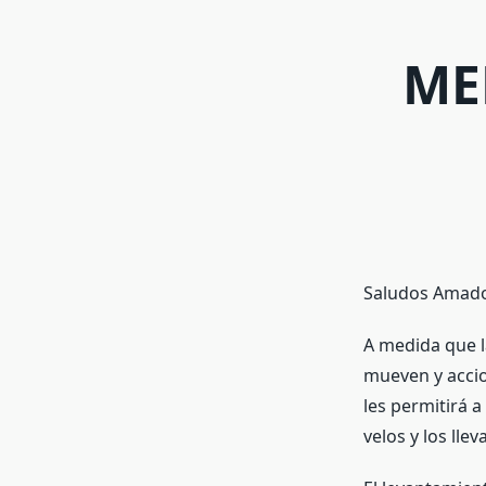
ME
Saludos Amado
A medida que la
mueven y accio
les permitirá a
velos y los lle