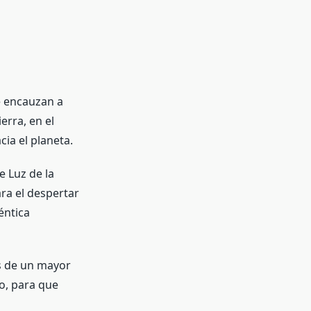
e encauzan a
erra, en el
cia el planeta.
e Luz de la
ra el despertar
éntica
es de un mayor
o, para que