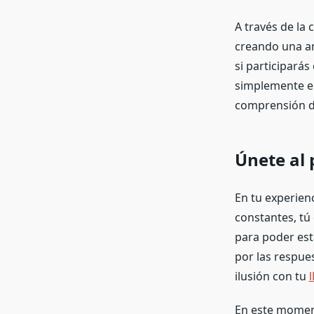
A través de la
creando una am
si participarás
simplemente el
comprensión d
Únete al 
En tu experienc
constantes, tú 
para poder est
por las respue
ilusión con tu
l
En este momen