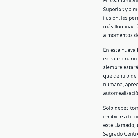
El levantamient
Superior, y a m
ilusión, les pe
más Iluminació
a momentos de
En esta nueva 
extraordinario
siempre estará
que dentro de 
humana, aprecia
autorrealizació
Solo debes tom
recibirte a ti
este Llamado, 
Sagrado Centro