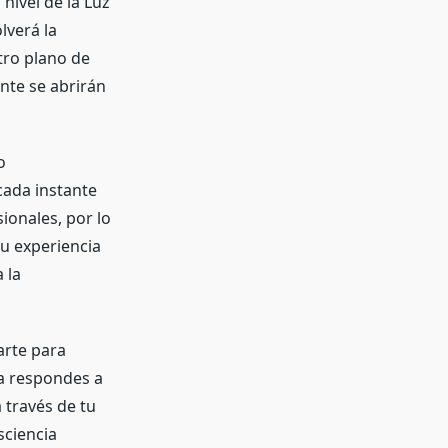
 nivel de la Luz
lverá la
otro plano de
nte se abrirán
o
cada instante
ionales, por lo
u experiencia
 la
arte para
ra respondes a
 través de tu
sciencia