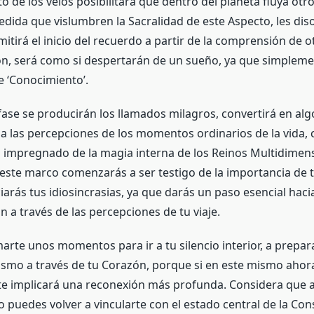
o de los velos posibilitará que dentro del planeta fluya otro
edida que vislumbren la Sacralidad de este Aspecto, les diso
rmitirá el inicio del recuerdo a partir de la comprensión de 
n, será como si despertarán de un sueño, ya que simpleme
 ‘Conocimiento’.
fase se producirán los llamados milagros, convertirá en alg
 a las percepciones de los momentos ordinarios de la vida, 
 impregnado de la magia interna de los Reinos Multidimens
este marco comenzarás a ser testigo de la importancia de t
rás tus idiosincrasias, ya que darás un paso esencial hacia
n a través de las percepciones de tu viaje.
arte unos momentos para ir a tu silencio interior, a prepar
 mismo a través de tu Corazón, porque si en este mismo aho
te implicará una reconexión más profunda. Considera que a
 puedes volver a vincularte con el estado central de la Con