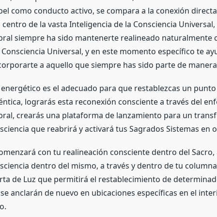
el como conducto activo, se compara a la conexión direct
l centro de la vasta Inteligencia de la Consciencia Universal,
ral siempre ha sido mantenerte realineado naturalmente c
a Consciencia Universal, y en este momento específico te ay
corporarte a aquello que siempre has sido parte de manera
nergético es el adecuado para que restablezcas un punto 
éntica, lograrás esta reconexión consciente a través del en
ral, crearás una plataforma de lanzamiento para un tran
ciencia que reabrirá y activará tus Sagrados Sistemas en o
omenzará con tu realineación consciente dentro del Sacro,
ciencia dentro del mismo, a través y dentro de tu columna 
rta de Luz que permitirá el restablecimiento de determina
se anclarán de nuevo en ubicaciones específicas en el interi
eo.