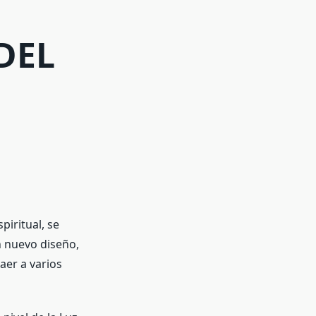
U
DEL
piritual, se
n nuevo diseño,
aer a varios