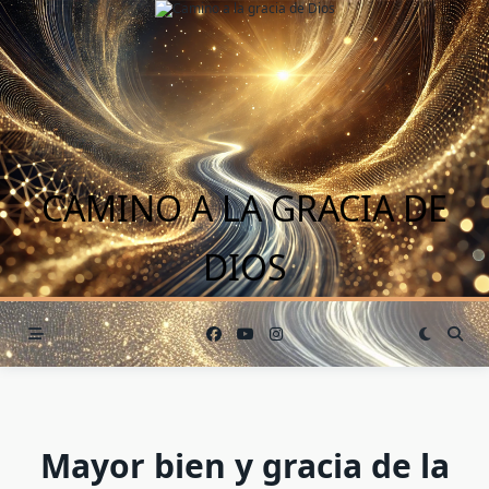
Saltar
al
contenido
CAMINO A LA GRACIA DE
DIOS
Mayor bien y gracia de la